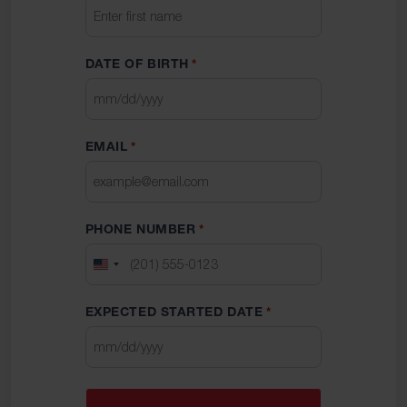
DATE OF BIRTH
*
MM
slash
EMAIL
*
DD
slash
YYYY
PHONE NUMBER
*
UNITED
STATES
EXPECTED STARTED DATE
*
+1
MM
slash
DD