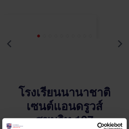
โรงเรียนนานาชาติ
เซนต์แอนดรูวส์
สุขุมวิท 107