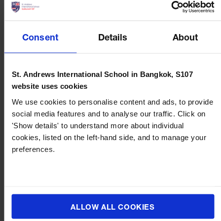
เรียนด้วยหลักสูตร IB เปิดกว้างที่สุด จึงมี 3 เงื่อนไขวิชาหลักที่
นักเรียนต้องสอบให้ผ่านเพื่อการจบหลักสูตร IB อย่างสมบูรณ์
แบบ ประกอบด้วย 3 กลุ่มวิชาดังต่อไปนี้
Consent
Details
About
กลุ่มวิชา Theory of Knowledge (ToK)
วิชาที่ฝึกการคิดวิเคราะห์เชิงวิพากษ์เกี่ยวกับมนุษย์ สังคม
St. Andrews International School in Bangkok, S107
วัฒนธรรมของตนเองและโลกผ่าน Essay จำนวน 1,200-1,600
website uses cookies
คำ ช่วยฝึกให้นักเรียนมององค์ความรู้ในแง่มุมต่าง ๆ โดยใช้
We use cookies to personalise content and ads, to provide
การวิเคราะห์ และตรวจสอบหาเหตุผล
social media features and to analyse our traffic. Click on
'Show details' to understand more about individual
กลุ่มวิชา Creativity, Action, Service (CAS)
cookies, listed on the left-hand side, and to manage your
โครงงานกิจกรรมนอกห้องเรียนที่เน้นส่งเสริมทักษะด้านความ
preferences.
คิดสร้างสรรค์ จิตอาสา และกิจกรรมเพื่อช่วยเหลือสังคมต่าง ๆ
ช่วยฝึกคิดสร้างสรรค์และการบริการ เน้นให้นักเรียนเรียนรู้
ผ่านประสบการณ์ตรงนอกห้องเรียน
กลุ่ม Extended Essay (EE)
ALLOW ALL COOKIES