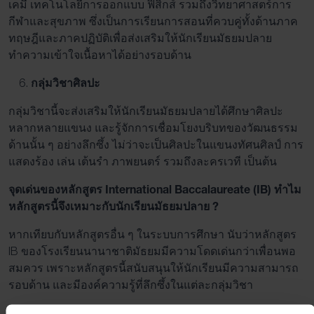
เคมี เทคโนโลยีการออกแบบ ฟิสิกส์ รวมถึงวิทยาศาสตร์การ
กีฬาและสุขภาพ ซึ่งเป็นการเรียนการสอนที่ควบคู่ทั้งด้านภาค
ทฤษฎีและภาคปฏิบัติเพื่อส่งเสริมให้นักเรียนมัธยมปลาย
ทำความเข้าใจเนื้อหาได้อย่างรอบด้าน
กลุ่มวิชาศิลปะ
กลุ่มวิชานี้จะส่งเสริมให้นักเรียนมัธยมปลายได้ศึกษาศิลปะ
หลากหลายแขนง และรู้จักการเชื่อมโยงบริบทของวัฒนธรรม
ด้านนั้น ๆ อย่างลึกซึ้ง ไม่ว่าจะเป็นศิลปะในแขนงทัศนศิลป์ การ
แสดงร้อง เล่น เต้นรำ ภาพยนตร์ รวมถึงละครเวที เป็นต้น
จุดเด่นของหลักสูตร International Baccalaureate (IB) ทำไม
หลักสูตรนี้จึงเหมาะกับนักเรียนมัธยมปลาย ?
หากเทียบกับหลักสูตรอื่น ๆ ในระบบการศึกษา นับว่าหลักสูตร
IB ของโรงเรียนนานาชาติมัธยมมีความโดดเด่นกว่าเพื่อนพอ
สมควร เพราะหลักสูตรนี้สนับสนุนให้นักเรียนมีความสามารถ
รอบด้าน และมีองค์ความรู้ที่ลึกซึ้งในแต่ละกลุ่มวิชา
ดังนั้นเพื่อให้โลกทัศน์ทางการศึกษาของนักเรียนมัธยมปลายที่